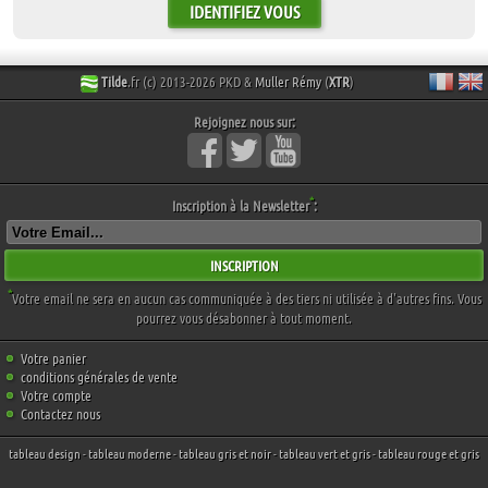
IDENTIFIEZ VOUS
Tilde
.fr (c) 2013-2026 PKD &
Muller Rémy
(
XTR
)
Rejoignez nous sur:
*
Inscription à la Newsletter
:
INSCRIPTION
*
Votre email ne sera en aucun cas communiquée à des tiers ni utilisée à d'autres fins. Vous
pourrez vous désabonner à tout moment.
Votre panier
conditions générales de vente
Votre compte
Contactez nous
tableau design
-
tableau moderne
-
tableau gris et noir
-
tableau vert et gris
-
tableau rouge et gris