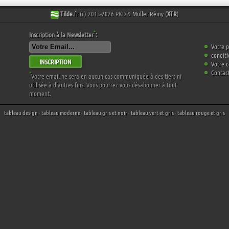
Tilde
.fr (c) 2013-2026 PKD &
Muller Rémy
(
XTR
)
*
Inscription à la Newsletter
:
Votre p
conditi
INSCRIPTION
Votre 
Contac
*
Votre email ne sera en aucun cas communiquée à des tiers ni
utilisée à d'autres fins. Vous pourrez vous désabonner à tout
moment.
tableau design
-
tableau moderne
-
tableau gris et noir
-
tableau vert et gris
-
tableau rouge et gris