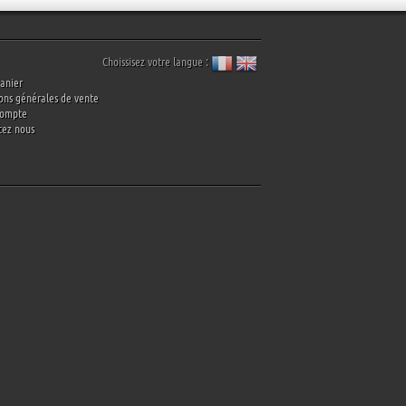
Choissisez votre langue :
anier
ons générales de vente
compte
tez nous