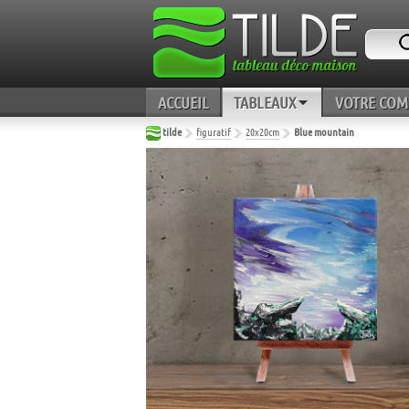
ACCUEIL
TABLEAUX
VOTRE COM
tilde
figuratif
20x20cm
Blue mountain