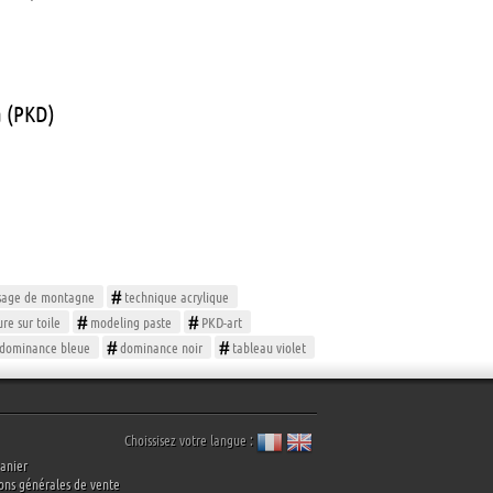
 (PKD)
sage de montagne
technique acrylique
re sur toile
modeling paste
PKD-art
dominance bleue
dominance noir
tableau violet
Choissisez votre langue :
anier
ons générales de vente