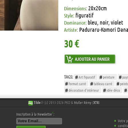
20x20cm
Dimensions:
figuratif
Style:
bleu, noir, violet
Dominance:
Paduraru-Komori Dana
Artiste:
30 €
AJOUTER AU PANIER
TAGS:
Art figuratif
peinture
pay
format carré
tableau carré
peintu
décoration d’intérieur
idée déco
Tilde
.fr (c) 2013-2026 PKD &
Muller Rémy
(
XTR
)
*
Inscription à la Newsletter
:
Votre p
conditi