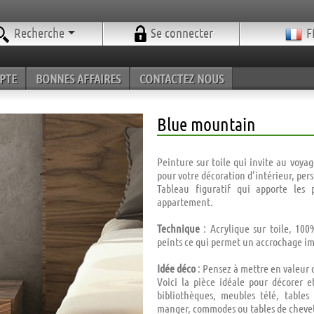
Recherche
Se connecter
F
PTE
BONNES AFFAIRES
CONTACTEZ NOUS
Blue mountain
Peinture sur toile qui invite au voya
pour votre décoration d’intérieur, per
Tableau figuratif qui apporte le
appartement.
Technique
: Acrylique sur toile, 100%
peints ce qui permet un accrochage i
Idée déco
: Pensez à mettre en valeur 
Voici la pièce idéale pour décorer e
bibliothèques, meubles télé, tables
manger, commodes ou tables de chevets