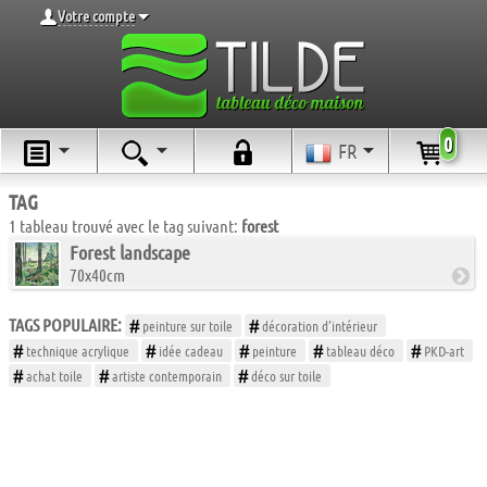
Votre compte
0
FR
TAG
1 tableau trouvé avec le tag suivant:
forest
Forest landscape
70x40cm
TAGS POPULAIRE:
peinture sur toile
décoration d’intérieur
technique acrylique
idée cadeau
peinture
tableau déco
PKD-art
achat toile
artiste contemporain
déco sur toile