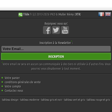
Tilde
.fr (c) 2013-2026 PKD &
Muller Rémy
(
XTR
)
Rejoignez nous sur:
*
Inscription à la Newsletter
:
INSCRIPTION
*
Votre email ne sera en aucun cas communiquée à des tiers ni utilisée à d'autres fins. Vous
pourrez vous désabonner à tout moment.
Votre panier
conditions générales de vente
Votre compte
Contactez nous
tableau design
-
tableau moderne
-
tableau gris et noir
-
tableau vert et gris
-
tableau rouge et gris